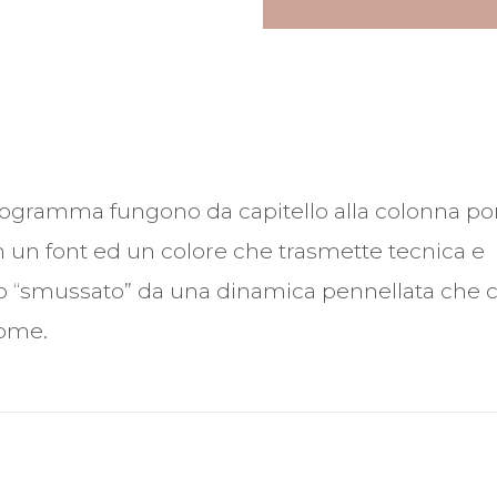
nogramma fungono da capitello alla colonna port
n un font ed un colore che trasmette tecnica e
tto “smussato” da una dinamica pennellata che 
nome.