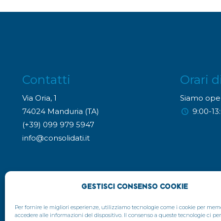
Contatti
Orari d
Via Oria, 1
Siamo oper
74024 Manduria (TA)
9:00-13:
(+39) 099 979 5947
info@consolidati.it
Gestisci Consenso Cookie
Per fornire le migliori esperienze, utilizziamo tecnologie come i cookie per mem
accedere alle informazioni del dispositivo. Il consenso a queste tecnologie ci pe