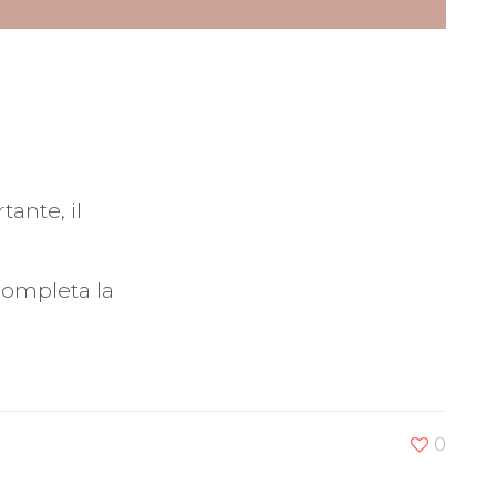
ante, il
completa la
0