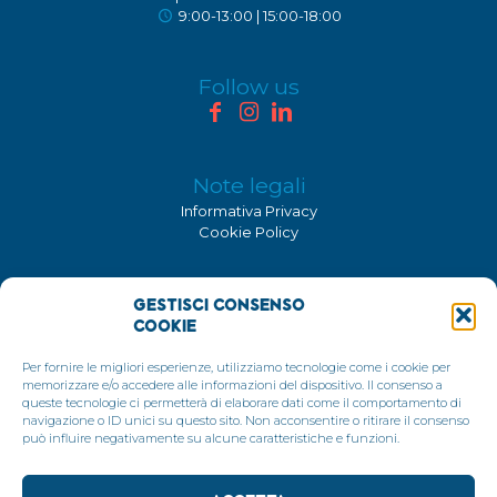
9:00-13:00 | 15:00-18:00
Follow us
Note legali
Informativa Privacy
Cookie Policy
Certificazione ISO 9001:2015
Gestisci Consenso
Consolidati è un'azienda certificata ISO 9001:2015
Cookie
Per fornire le migliori esperienze, utilizziamo tecnologie come i cookie per
memorizzare e/o accedere alle informazioni del dispositivo. Il consenso a
queste tecnologie ci permetterà di elaborare dati come il comportamento di
navigazione o ID unici su questo sito. Non acconsentire o ritirare il consenso
può influire negativamente su alcune caratteristiche e funzioni.