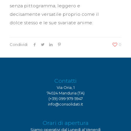
senza pittogramma, leggero e
decisamente versatile proprio come il
dolce stesso e le sue svariate anime.
Condividi
0
Contatti
Via Oria, 1
74024 Manduria (TA)
(+39) 099 979 5947
info@consolidati.it
Orari di apertura
Siamo operativi dal Lunedì al Venerdì