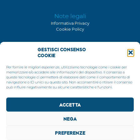
Note legali
Informativa Privacy
Cookie Policy
Certificazione ISO 9001:2015
Gestisci Consenso
Consolidati è un'azienda certificata ISO 9001:2015
Cookie
Per fornire le migliori esperienze, utilizziamo tecnologie come i cookie per
memorizzare e/o accedere alle informazioni del dispositivo. Il consenso a
queste tecnologie ci permetterà di elaborare dati come il comportamento di
navigazione o ID unici su questo sito. Non acconsentire o ritirare il consenso
può influire negativamente su alcune caratteristiche e funzioni.
Accetta
Nega
Preferenze
© 2025 Consolidati s.r.l. - Cap. sociale € 10.000 i.v. |